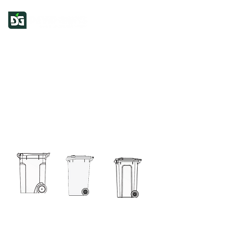
360L
240L
240L KSB